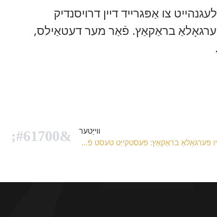
עגנהייט צו אַפּגרייד דיין דרויסנדיק
רגאָלאַ בראַקאַץ. פֿאַר מער דעטאַילס,
ווייַטער
ניו פּערגאָלאַ בראַקאַץ: פעסטקייַט טעסט פֿאַר דיין דרויסנדיק לעבן