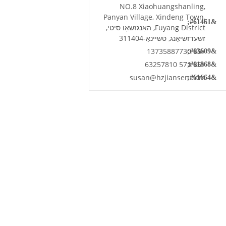
NO.8 Xiaohuangshanling,
Panyan Village, Xindeng Town,
Fuyang District, האַנגזשאָו סיטי,
זשעדזשיאַנג, טשיינאַ-311404
+86 13735887730
+86 571 63257810
susan@hzjiansen.com