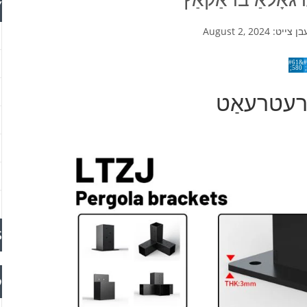
Y
בן צייט:
August 2, 2024
 רעטרעאַט
S
ק