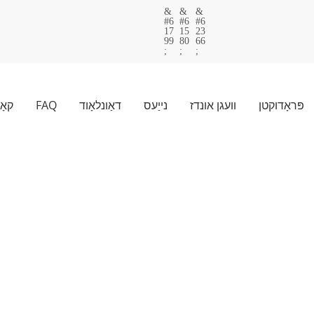
פּראָדוקטן
וועגן אונדז
נייַעס
דאַונלאָוד
FAQ
קאָ