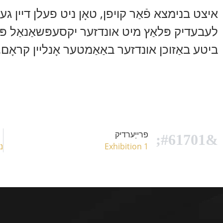
איצט בנימצא פֿאַר קויפן, טאָן ניט פעלן דיין געל
לעבעדיק פּלאַץ מיט אונדזער יקסעפּשאַנאַל פּע
ביטע באַזוכן אונדזער באַאַמטער אָנליין קראָם.
פרייַערדיק
Exhibition 1