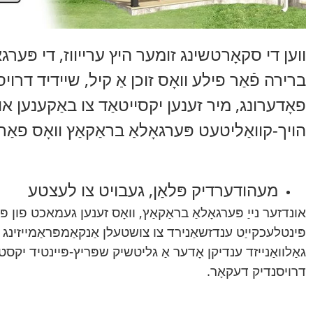
ווען די סקאָרטשינג זומער היץ ערייווז, די פּערגא
ברירה פֿאַר פילע וואָס זוכן אַ קיל, שיידיד דרויס
פאָדערונג, מיר זענען יקסייטאַד צו באַקענען א
הויך-קוואַליטעט פּערגאָלאַ בראַקאַץ וואָס פאַ
מעהודערדיק פּלאַן, געבויט צו לעצטע
אונדזער נייַ פּערגאָלאַ בראַקאַץ, וואָס זענען געמאכט פון פ
פּינטלעכקייַט ענדזשאַנירד צו צושטעלן אַנקאַמפּראַמייזינג ק
גאַלוואַנייזד ענדיקן אָדער אַ גליטשיק שפּריץ-פּיינטיד יקסט
דרויסנדיק דעקאָר.