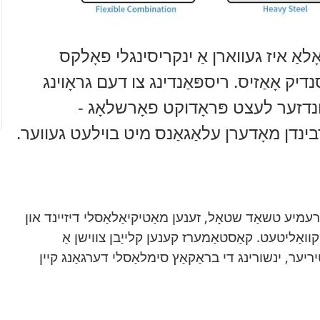
ָלאַ איז געווארן אַ ינקריסינגלי פאָלקס
נדיק אָאַזיס. ריספּאַנדינג צו דעם גראָוינג
ונדזער לעצט פּראָדוקט פאָרשלאָג -
רבינדן מאָדערן עלאַגאַנס מיט בוילעט געווער.
ּרעמיע טשאַד שטאָל, זענען מאַטיקיאַלאַסלי דיזיינד און
וואַליטעט. קאַסטאַמערז קענען קלייַבן צווישן אַ
יריער, ינשורינג די בראַקאַץ סימלאַסלי דערגאַנג קיין