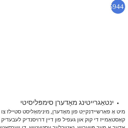
ינטאַגרייטינג מאָדערן סימפּליסיטי
מיט אַ פאַרשיידנקייַט פון מאָדערן, מינימאַליסט סטיילז צו קל
קאַסטאַמייז די קוק און געפיל פון דיין דרויסנדיק לעבעדיק פּלא
אָדער אַ מער פּויעריש, נאַטירלעך עסטעטיש, די ווערסאַטאַל