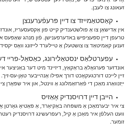
זעאונג צו לעבן.
קאַסטאַמייזד צו דיין פּרעפֿערענצן
אין אַדישאַן צו אַ פולשטענדיק קייט פון אַקסעסעריז, אונדזער
טרעפן דיין ספּעציפיש באדערפענישן. פֿון מנהג שאַפּעס און 
זענען קאַמיטאַד צו צושטעלן אַ טיילערד לייזונג וואָס יקסידז
עפערטלאַס ינסטאַלירונג, כאַסאַל-פריי דע
אונדזער פּערגאָלאַ בראַקאַץ, דיזיינד מיט דער באַניצער אין ז
זיין לייכט דורכגעקאָכט דורך אפילו אָנהייבער טאָן-עס-זיך. די
ייַזנוואַרג מאַכן די פֿאַרזאַמלונג אַ ווינטל, און איר שפּאָרן צי
הייבן דיין דרויסנדיק אָאַזיס
צי איר יבערמאַכן אַ משפּחה באַקיאַרד, אַ פּאַטיאָ גאָרטן 
וועט העלפֿן איר מאַכן אַ קיל, רעפרעשינג דרויסנדיק רעטרע
זומער.