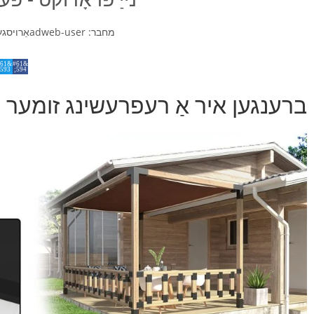
מחבר:
adweb-user
אַרויסגע
ברענגען איר אַ רעפרעשינג זומער