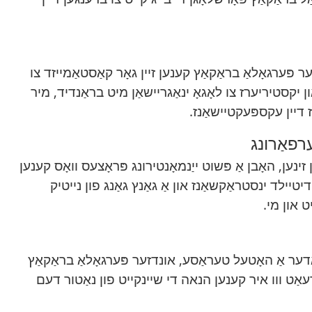
 פּערגאָלאַ בראַקאַץ קענען זיין גאָר קאַסטאַמייזד צו
יקסטיריערז צו לאָגאָ ינאַגריישאַן מיט בראַנדיד, מיר
 דיין עקספּעקטיישאַנז.
רפאַרונג
ינען, האָבן אַ פּשוט ייַנמאָנטירונג פּראָצעס וואָס קענען
טיילד ינסטראַקשאַנז און אַ גאַנץ גאַנג פון נייטיק
יט און מי.
אָדער אַ האָטעל טעראַסע, אונדזער פּערגאָלאַ בראַקאַץ
אַט ווו איר קענען הנאה די שיינקייט פון נאַטור דעם