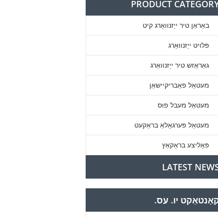
PRODUCT CATEGOR
באַראַן טיר ייַזנוואַרג קיט
פּלויט ייַזנוואַרג
גאַראַזש טיר ייַזנוואַרג
מעטאַל פאַבריקיישאַן
מעטאַל מעבל פוס
מעטאַל פּערגאָלאַ בראַקעט
פּאָליצע בראַקאַץ
LATEST NEW
אָנטאַקט יו. עס.