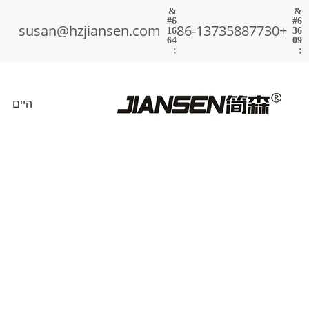
susan@hzjiansen.com
+86-13735887730
היים