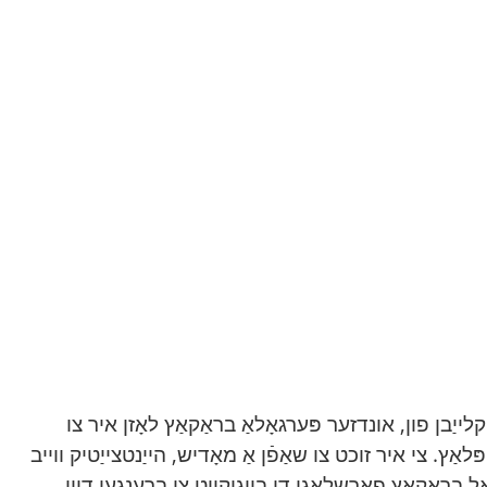
ייַבן פון, אונדזער פּערגאָלאַ בראַקאַץ לאָזן איר צו
ַץ. צי איר זוכט צו שאַפֿן אַ מאָדיש, הייַנטצייַטיק ווייב
 בראַקאַץ פאָרשלאָגן די בייגיקייט צו ברענגען דיין