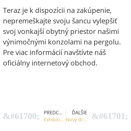
Teraz je k dispozícii na zakúpenie,
nepremeškajte svoju šancu vylepšiť
svoj vonkajší obytný priestor našimi
výnimočnými konzolami na pergolu.
Pre viac informácií navštívte náš
oficiálny internetový obchod.
PREDCHÁDZAJÚCI
ĎALŠIE
Exhibition 1
Nový držiak pergoly: Test stability pre váš vonkajší život