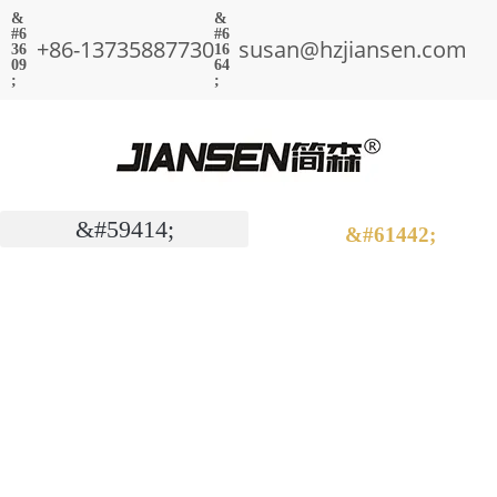
+86-13735887730
susan@hzjiansen.com