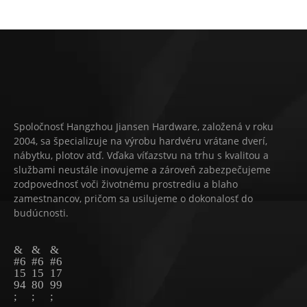
Spoločnosť Hangzhou Jiansen Hardware, založená v roku
2004, sa špecializuje na výrobu hardvéru vrátane dverí,
nábytku, plotov atď. Vďaka víťazstvu na trhu s kvalitou a
službami neustále inovujeme a zároveň zabezpečujeme
zodpovednosť voči životnému prostrediu a blaho
zamestnancov, pričom sa usilujeme o dokonalosť do
budúcnosti.