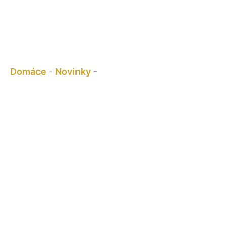
NOVINKA – KONZOLY PERGOLY
si tu:
Domáce
-
Novinky
-
NOVINKA – KONZOLY
PERGOLY