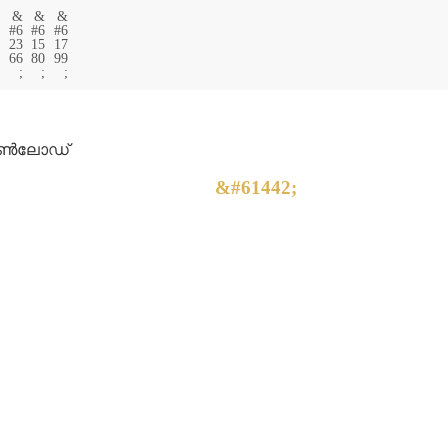
ൺലോഡ്