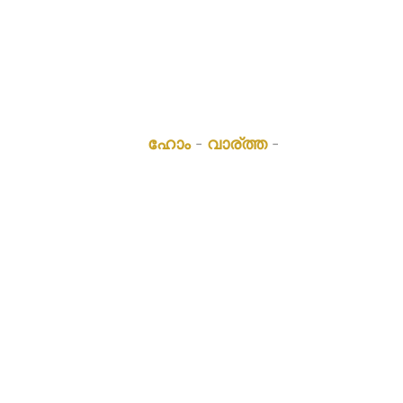
പുതിയ ഉൽപ്പന്നം - പെർഗോള ബ്രാക്കറ
നീ ഇവിടെയാണ്:
ഹോം
-
വാര്ത്ത
-
പുതിയ ഉൽപ്പന്