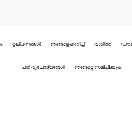
ം
ഉല്പന്നങ്ങൾ
ഞങ്ങളേക്കുറിച്ച്
വാര്ത്ത
ഡൗ
പതിവുചോദ്യങ്ങൾ
ഞങ്ങളെ സമീപിക്കുക