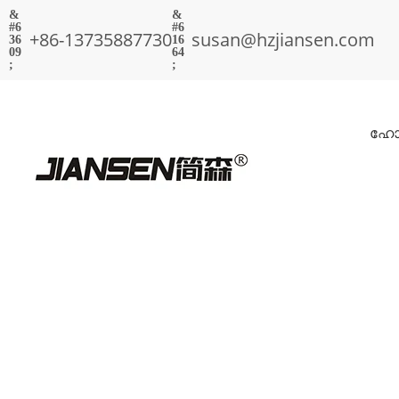
+86-13735887730
susan@hzjiansen.com
ഹോ