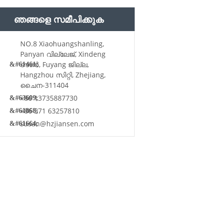
ഞങ്ങളെ സമീപിക്കുക
NO.8 Xiaohuangshanling,
Panyan വില്ലേജ്, Xindeng
ടൗൺ, Fuyang ജില്ല,
Hangzhou സിറ്റി, Zhejiang,
ചൈന-311404
+86 13735887730
+86 571 63257810
susan@hzjiansen.com