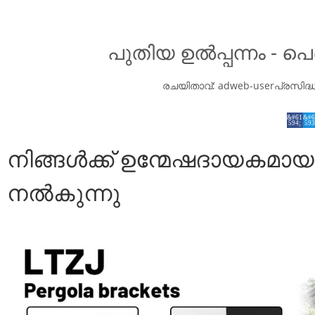
പുതിയ ഉൽപ്പന്നം - പ
രചയിതാവ്:
adweb-user
പ്രസിദ
നിങ്ങൾക്ക് ഉന്മേഷദായകമായ
നൽകുന്നു