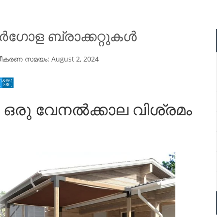
െർഗോള ബ്രാക്കറ്റുകൾ
്ധീകരണ സമയം:
August 2, 2024
 ഒരു വേനൽക്കാല വിശ്രമം