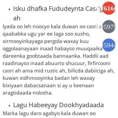
Isku dhafka Fududeynta Casriga
ah
Iyada oo leh noocyo kala duwan oo casri ah,
qaababka ugu yar ee laga soo xusho,
xirmooyinkayaga pergola waxay kuu
oggolaanayaan inaad habayso muuqaalka iyo
dareenka goobtaada bannaanka. Haddii aad
raadinayso inaad abuurto shucuur, firfircooni
casri ah ama mid rustic ah, bilicda dabiiciga ah,
kuwan xidhmooyinka badan leh waxay
bixiyaan dabacsanaan si ay u keenaan
aragtidaada nolosha.
Lagu Habeeyay Dookhyadaada
Marka lagu daro agabyo kala duwan oo