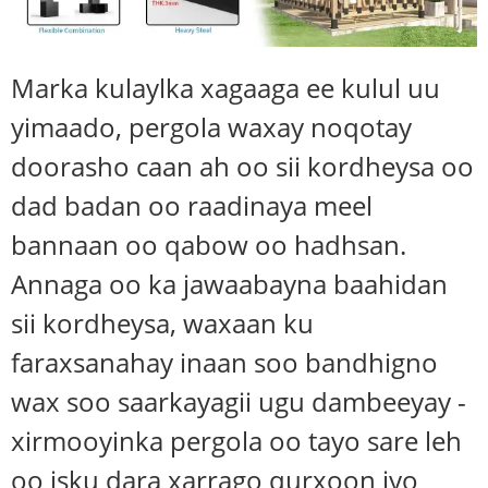
Marka kulaylka xagaaga ee kulul uu
yimaado, pergola waxay noqotay
doorasho caan ah oo sii kordheysa oo
dad badan oo raadinaya meel
bannaan oo qabow oo hadhsan.
Annaga oo ka jawaabayna baahidan
sii kordheysa, waxaan ku
faraxsanahay inaan soo bandhigno
wax soo saarkayagii ugu dambeeyay -
xirmooyinka pergola oo tayo sare leh
oo isku dara xarrago qurxoon iyo