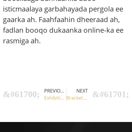
isticmaalaya garbahayada pergola ee
gaarka ah. Faahfaahin dheeraad ah,
fadlan booqo dukaanka online-ka ee
rasmiga ah.
PREVIOUS
NEXT
Exhibition 1
Bracket Pergola Cusub: Tijaabada Degenaansho ee Noloshaada Dibadda