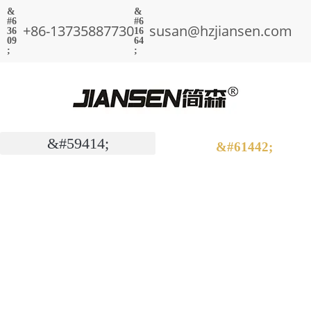
+86-13735887730
susan@hzjiansen.com