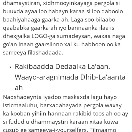
dhamaystiran, xidhmooyinkayaga pergola si
buuxda ayaa loo habayn karaa si loo daboolo
baahiyahaaga gaarka ah. Laga soo bilaabo
qaababka gaarka ah iyo bannaanka ilaa is
dhexgalka LOGO-ga sumadeysan, waxaa naga
go'an inaan gaarsiinno xal ku habboon oo ka
sarreeya filashadaada.
Rakibaadda Dedaalka La'aan,
Waayo-aragnimada Dhib-La'aanta
ah
Naqshadeynta iyadoo maskaxda lagu hayo
isticmaaluhu, barxadahayada pergola waxay
ka kooban yihiin hannaan rakibid toos ah oo ay
si fudud u dhammaystiri karaan xitaa kuwa
cusub ee sameeya-i-yourselfers. Tilmaamo