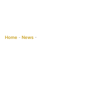
WAXYAABAHA CUSUB - PERGOLA
BRACKETS
Waxaad joogtaa:
Home
-
News
-
WAXYAABAHA CUSUB -
PERGOLA BRACKETS