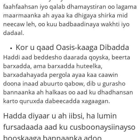
faahfaahsan iyo qalab dhamaystiran oo lagama
maarmaanka ah ayaa ka dhigaya shirka mid
neecaw leh, oo kuu badbaadinaya wakhti iyo
dadaal.
Kor u qaad Oasis-kaaga Dibadda
Haddi aad beddesho daarada qoyska, beerta
barxadda, ama barxadda huteelka,
barxadahayada pergola ayaa kaa caawin
doona inaad abuurto qabow, dib u gurasho
bannaanka ah halkaas oo aad ku dhadhansan
karto quruxda dabeecadda xagaagan.
Hadda diyaar u ah iibsi, ha lumin
fursadaada aad ku cusboonaysiinayso
booskaaga bannaanka adoo