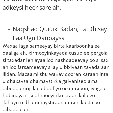
adkeysi heer sare ah.
Naqshad Qurux Badan, La Dhisay
Ilaa Ugu Danbaysa
Waxaa laga sameeyay birta kaarboonka ee
qaaliga ah, xirmooyinkayada cusub ee pergola
si taxadar leh ayaa loo nashqadeeyay oo si sax
ah loo farsameeyay si ay u bixiyaan tayada aan
liidan. Macaamiishu waxay dooran karaan inta
u dhaxaysa dhamaystirka galvanized ama
dibedda rinji lagu buufiyo oo qurxoon, iyagoo
hubinaya in xidhmooyinku si aan kala go
'lahayn u dhammaystiraan qurxin kasta oo
dibadda ah.