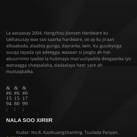
La aasaasay 2004, Hangzhou Jiansen Hardware ku
takhasusay wax soo saarka hardware, oo ay ku jiraan
albaabada, alaabta guriga, dayrarka, iwm. Ku guuleysiga
suuqa tayada iyo adeegga, waxaan si joogto ah hal-
abuurnimo iyadoo la hubinayo mas'uuliyadda deegaanka iyo
wanaagga shaqaalaha, dadaalaya heer sare ah
mustaqbalka.
NALA SOO XIRIIR
Kudar: No.8, Xiaohuangshanling, Tuulada Panyan,