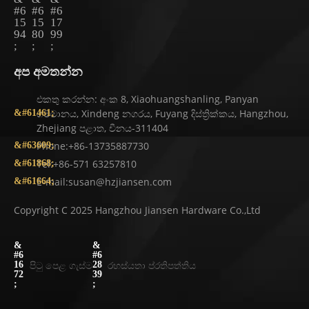
අප අමතන්න
එකතු කරන්න: අංක 8, Xiaohuangshanling, Panyan
ගම්මානය, Xindeng නගරය, Fuyang දිස්ත්‍රික්කය, Hangzhou,
Zhejiang පළාත, චීනය-311404
Phone:+86-13735887730
Tel:+86-571 63257810
E-mail:susan@hzjiansen.com
Copyright C 2025 Hangzhou Jiansen Hardware Co.,Ltd
පිටු පෙළ ගැස්ම
රහස්යතා ප්රතිපත්තිය