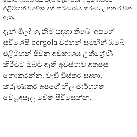
එළිමහන් විවේකයක් නිර්මාණය කිරීමට උපකාරී වනු
ඇත.
දැන් මිලදී ගැනීම සඳහා තිබේ, අපගේ
සුවිශේෂී pergola වරහන් සමඟින් ඔබේ
එළිමහන් ජීවන අවකාශය උත්ශ්‍රේණි
කිරීමට ඔබට ඇති අවස්ථාව අතපසු
නොකරන්න. වැඩි විස්තර සඳහා,
කරුණාකර අපගේ නිල මාර්ගගත
වෙළඳසැල වෙත පිවිසෙන්න.