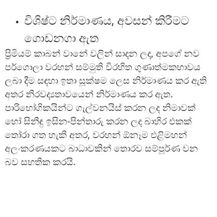
විශිෂ්ට නිර්මාණය, අවසන් කිරීමට
ගොඩනගා ඇත
ප්‍රිමියම් කාබන් වානේ වලින් සාදන ලද, අපගේ නව
පර්ගොලා වරහන් සම්මුති විරහිත ගුණාත්මකභාවය
ලබා දීම සඳහා ඉතා සූක්ෂම ලෙස නිර්මාණය කර ඇති
අතර නිරවද්‍යතාවයෙන් නිර්මාණය කර ඇත.
පාරිභෝගිකයින්ට ගැල්වනයිස් කරන ලද නිමාවක්
හෝ සිනිඳු ඉසින-පින්තාරු කරන ලද බාහිර එකක්
තෝරා ගත හැකි අතර, වරහන් ඕනෑම එළිමහන්
අලංකරණයකට බාධාවකින් තොරව සම්පූර්ණ වන
බව සහතික කරයි.