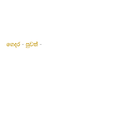
නව නිෂ්පාදනයක් - PERGOLA Brackets
ඔයා මෙහෙයි:
ගෙදර
-
පුවත්
-
නව නිෂ්පාදනයක් - PERGOLA
Brackets