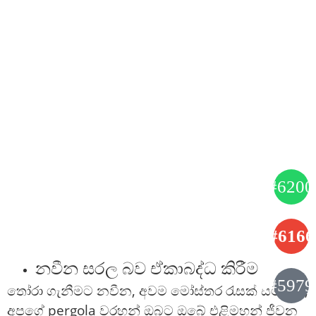
නවීන සරල බව ඒකාබද්ධ කිරීම
තෝරා ගැනීමට නවීන, අවම මෝස්තර රැසක් සමඟින්,
අපගේ pergola වරහන් ඔබට ඔබේ එළිමහන් ජීවන