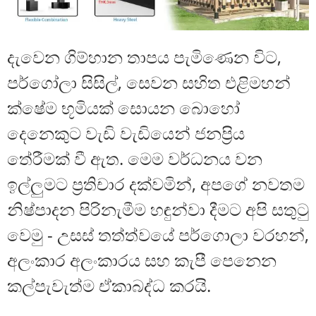
දැවෙන ගිම්හාන තාපය පැමිණෙන විට,
පර්ගෝලා සිසිල්, සෙවන සහිත එළිමහන්
ක්ෂේම භූමියක් සොයන බොහෝ
දෙනෙකුට වැඩි වැඩියෙන් ජනප්‍රිය
තේරීමක් වී ඇත. මෙම වර්ධනය වන
ඉල්ලුමට ප්‍රතිචාර දක්වමින්, අපගේ නවතම
නිෂ්පාදන පිරිනැමීම හඳුන්වා දීමට අපි සතුටු
වෙමු - උසස් තත්ත්වයේ පර්ගොලා වරහන්,
අලංකාර අලංකාරය සහ කැපී පෙනෙන
කල්පැවැත්ම ඒකාබද්ධ කරයි.