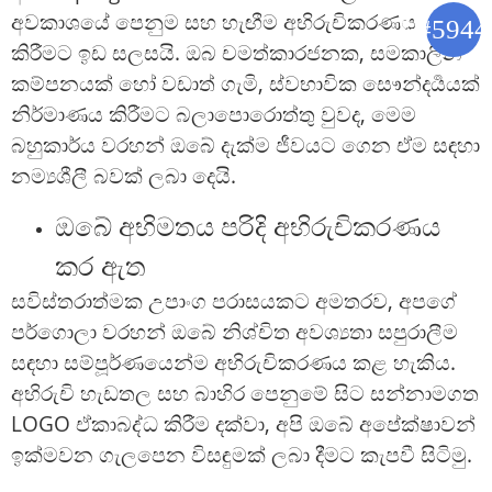
අවකාශයේ පෙනුම සහ හැඟීම අභිරුචිකරණය
කිරීමට ඉඩ සලසයි. ඔබ චමත්කාරජනක, සමකාලීන
කම්පනයක් හෝ වඩාත් ගැමි, ස්වභාවික සෞන්දර්‍යයක්
නිර්මාණය කිරීමට බලාපොරොත්තු වුවද, මෙම
බහුකාර්ය වරහන් ඔබේ දැක්ම ජීවයට ගෙන ඒම සඳහා
නම්‍යශීලී බවක් ලබා දෙයි.
ඔබේ අභිමතය පරිදි අභිරුචිකරණය
කර ඇත
සවිස්තරාත්මක උපාංග පරාසයකට අමතරව, අපගේ
පර්ගොලා වරහන් ඔබේ නිශ්චිත අවශ්‍යතා සපුරාලීම
සඳහා සම්පූර්ණයෙන්ම අභිරුචිකරණය කළ හැකිය.
අභිරුචි හැඩතල සහ බාහිර පෙනුමේ සිට සන්නාමගත
LOGO ඒකාබද්ධ කිරීම දක්වා, අපි ඔබේ අපේක්ෂාවන්
ඉක්මවන ගැලපෙන විසඳුමක් ලබා දීමට කැපවී සිටිමු.