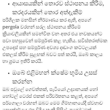
ආයාසයකින් තොරව ස්ථාපනය කිරීම,
කරදරයකින් තොර අත්දැකීම්
පරිශීලක මනසින් නිර්මාණය කර ඇති, අපගේ
pergola වරහන් සරල ස්ථාපනය කිරීමේ
ක්‍රියාවලියකින් සමන්විත වන අතර එය නවකයන්ට
පවා පහසුවෙන් සම්පූර්ණ කළ හැකිය. සවිස්තරාත්මක
උපදෙස් සහ සම්පූර්ණ අවශ්‍ය දෘඩාංග කට්ටලයක්
එකලස් කිරීම සුළඟක් බවට පත් කරයි, ඔබේ කාලය
හා ශ්‍රමය ඉතිරි කරයි.
ඔබේ එළිමහන් ක්ෂේම භූමිය උසස්
කරන්න
ඔබ පවුලේ ගෙවත්තක්, පැටියෝ උද්‍යානයක් හෝ
හෝටල් ටෙරස් එකක් පරිවර්තනය කළත්, අපගේ
පර්ගොලා වරහන් ඔබට මෙම ගිම්හානයේදී ස්වභාව
සෞන්දර්යය රස විඳිය හැකි සිසිල්, ප්‍රබෝධමත්