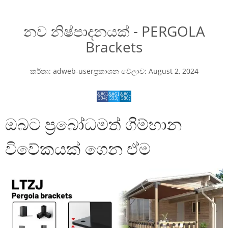
නව නිෂ්පාදනයක් - PERGOLA
Brackets
කර්තෘ:
adweb-user
ප්‍රකාශන වේලාව:
August 2, 2024
ඔබට ප්‍රබෝධමත් ගිම්හාන
විවේකයක් ගෙන ඒම