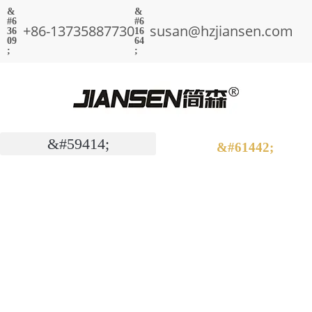
+86-13735887730
susan@hzjiansen.com