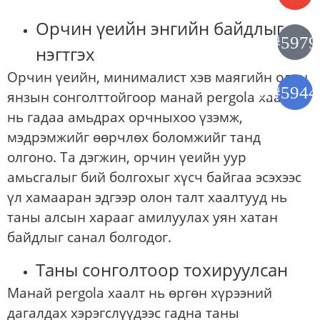
Орчин үеийн энгийн байдлыг
нэгтгэх
Орчин үеийн, минималист хэв маягийн олон
янзын сонголттойгоор манай pergola хаалт
нь гадаа амьдрах орчныхоо үзэмж,
мэдрэмжийг өөрчлөх боломжийг танд
олгоно. Та дэгжин, орчин үеийн уур
амьсгалыг бий болгохыг хүсч байгаа эсэхээс
үл хамааран эдгээр олон талт хаалтууд нь
таны алсын харааг амилуулах уян хатан
байдлыг санал болгодог.
Таны сонголтоор тохируулсан
Манай pergola хаалт нь өргөн хүрээний
дагалдах хэрэгслүүдээс гадна таны