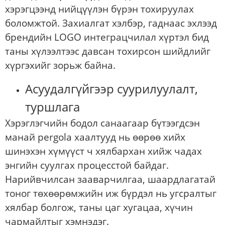
хэрэгцээнд нийцүүлэн бүрэн тохируулах
боломжтой. Захиалгат хэлбэр, гаднаас эхлээд
брендийн LOGO интеграцчилал хүртэл бид
таны хүлээлтээс давсан тохирсон шийдлийг
хүргэхийг зорьж байна.
Асуудалгүйгээр суурилуулалт,
туршлага
Хэрэглэгчийн бодол санаагаар бүтээгдсэн
манай pergola хаалтууд нь өөрөө хийх
шинэхэн хүмүүст ч хялбархан хийж чадах
энгийн суулгах процесстой байдаг.
Нарийвчилсан зааварчилгаа, шаардлагатай
тоног төхөөрөмжийн иж бүрдэл нь угсралтыг
хялбар болгож, таны цаг хугацаа, хүчин
чармайлтыг хэмнэдэг.