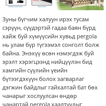
Зуны бүгчим халуун ирэх тусам
сэрүүн, сүүдэртэй гадаа баян бүрд
хайж буй хүмүүсийн хувьд pergola
нь улам бүр түгээмэл сонголт болж
байна. Энэхүү өсөн нэмэгдэж буй
эрэлт хэрэгцээнд нийцүүлэн бид
хамгийн сүүлийн үеийн
бүтээгдэхүүн болох загварлаг
дэгжин байдлыг гайхалтай бат бөх
чанарыг хослуулсан өндөр
чанартай pergola хаалтуудыг