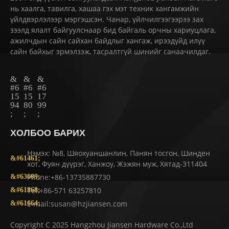
нь хаалга, тавилга, хашаа гэх мэт техник хангамжийн
үйлдвэрлэлээр мэргэшсэн. Чанар, үйлчилгээгээрээ зах
зээлд ялалт байгуулснаар бид байгаль орчны хариуцлага,
ажилчдын сайн сайхан байдлыг хангаж, ирээдүйд илүү
сайн байхыг эрмэлзэж, тасралтгүй шинийг санаачилдаг.
ХОЛБОО БАРИХ
Нэмэх: №8, Шяохуаншанлин, Панян тосгон, Шинден
хот, Фуян дүүрэг, Ханжоу, Жэжян муж, Хятад-311404
Phone:+86-13735887730
Tel:+86-571 63257810
E-mail:susan@hzjiansen.com
Copyright C 2025 Hangzhou Jiansen Hardware Co.,Ltd