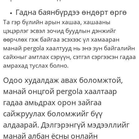
Гадна баянбүрдээ өндөрт өргө
Та гэр бүлийн арын хашаа, хашааны
цэцэрлэг эсвэл зочид буудлын дэнжийг
өөрчлөх гэж байгаа эсэхээс үл хамааран
манай pergola хаалтууд нь энэ зун байгалийн
сайхныг амтлах сэрүүн, сэтгэл сэргээсэн гадаа
амрахад туслах болно.
Одоо худалдаж авах боломжтой,
манай онцгой pergola хаалтаар
гадаа амьдрах орон зайгаа
сайжруулах боломжийг бүү
алдаарай. Дэлгэрэнгүй мэдээллийг
манай албан ёсны онлайн