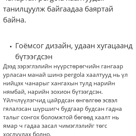
танилцуулж байгаадаа баяртай
байна.
Гоёмсог дизайн, удаан хугацаанд
бүтээгдсэн
Дээд зэрэглэлийн нүүрстөрөгчийн гангаар
урласан манай шинэ pergola хаалтууд нь үл
нийцэх чанарыг хангахын тулд нарийн
нямбай, нарийн зохион бүтээгдсэн.
Үйлчлүүлэгчид цайрдсан өнгөлгөө эсвэл
гялалзсан шүршигч будгаар будсан гадна
талыг сонгох боломжтой бөгөөд хаалт нь
ямар ч гадаа засал чимэглэлийг төгс
хослуулах болно.