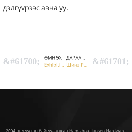
дэлгүүрээс авна уу.
ӨМНӨХ
ДАРААЧИЙН
Exhibition 1
Шинэ Pergola хаалт: Таны гадаа амьдрах тогтвортой байдлын туршилт
2004 онд үүсгэн байгуулагдсан Hangzhou Jiansen Hardware