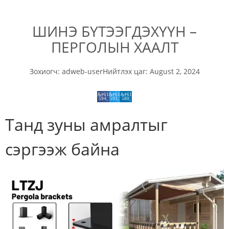
ШИНЭ БҮТЭЭГДЭХҮҮН –
ПЕРГОЛЫН ХААЛТ
Зохиогч:
adweb-user
Нийтлэх цаг:
August 2, 2024
Танд зуны амралтыг
сэргээж байна