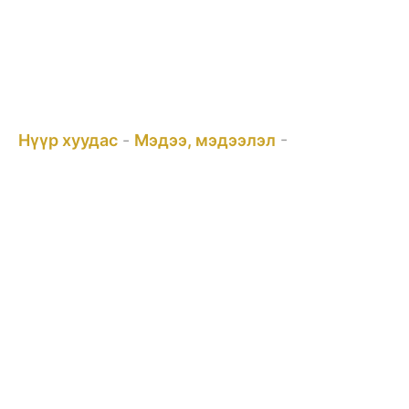
ШИНЭ БҮТЭЭГДЭХҮҮН – ПЕРГОЛЫН
ХААЛТ
Та энд байна:
Нүүр хуудас
-
Мэдээ, мэдээлэл
-
ШИНЭ
БҮТЭЭГДЭХҮҮН – ПЕРГОЛЫН ХААЛТ