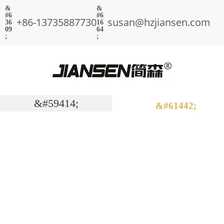
+86-13735887730
susan@hzjiansen.com