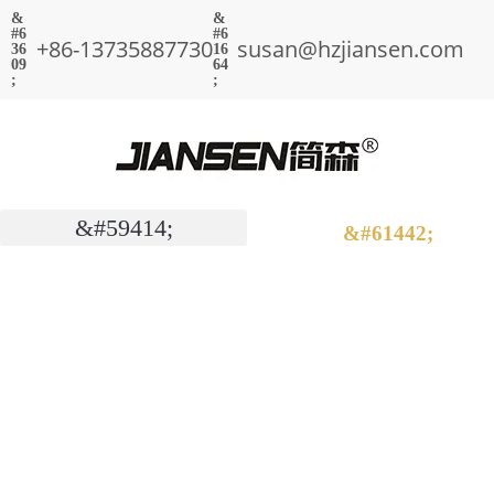
+86-13735887730
susan@hzjiansen.com