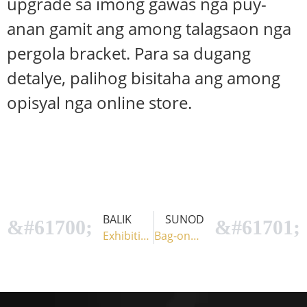
upgrade sa imong gawas nga puy-
anan gamit ang among talagsaon nga
pergola bracket. Para sa dugang
detalye, palihog bisitaha ang among
opisyal nga online store.
BALIK
SUNOD
Exhibition 1
Bag-ong Pergola Bracket: Pagsulay sa Kalig-on alang sa Imong Kinabuhi sa gawas