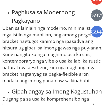
Paghiusa sa Modernong
Pagkayano
Uban sa lainlain nga moderno, minimalist nga
mga istilo nga mapilian, ang among pergola
bracket nagtugot kanimo nga ipasadya ang
hitsura ug gibati sa imong gawas nga puy-anan.
Kung nangita ka nga maghimo usa ka chic,
kontemporaryo nga vibe o usa ka labi ka rustic,
natural nga aesthetic, kini nga daghang mga
bracket nagtanyag sa pagka-flexible aron
madala ang imong panan-aw sa kinabuhi.
Gipahiangay sa Imong Kagustuhan
Dugang pa sa usa ka komprehensibo nga