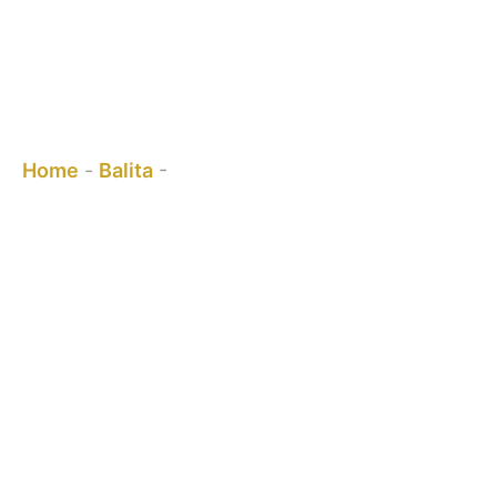
BAG-ONG PRODUKTO – PERGOLA
BRACKETS
Ania ka:
Home
-
Balita
-
BAG-ONG PRODUKTO –
PERGOLA BRACKETS