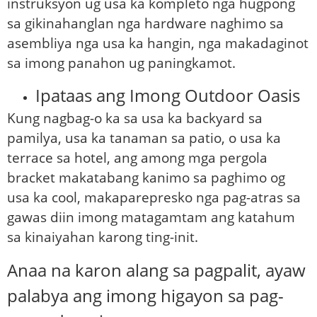
instruksyon ug usa ka kompleto nga hugpong
sa gikinahanglan nga hardware naghimo sa
asembliya nga usa ka hangin, nga makadaginot
sa imong panahon ug paningkamot.
Ipataas ang Imong Outdoor Oasis
Kung nagbag-o ka sa usa ka backyard sa
pamilya, usa ka tanaman sa patio, o usa ka
terrace sa hotel, ang among mga pergola
bracket makatabang kanimo sa paghimo og
usa ka cool, makaparepresko nga pag-atras sa
gawas diin imong matagamtam ang katahum
sa kinaiyahan karong ting-init.
Anaa na karon alang sa pagpalit, ayaw
palabya ​​​​ang imong higayon sa pag-