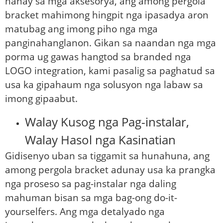
hanay sa mga aksesorya, ang among pergola
bracket mahimong hingpit nga ipasadya aron
matubag ang imong piho nga mga
panginahanglanon. Gikan sa naandan nga mga
porma ug gawas hangtod sa branded nga
LOGO integration, kami pasalig sa paghatud sa
usa ka gipahaum nga solusyon nga labaw sa
imong gipaabut.
Walay Kusog nga Pag-instalar,
Walay Hasol nga Kasinatian
Gidisenyo uban sa tiggamit sa hunahuna, ang
among pergola bracket adunay usa ka prangka
nga proseso sa pag-instalar nga daling
mahuman bisan sa mga bag-ong do-it-
yourselfers. Ang mga detalyado nga